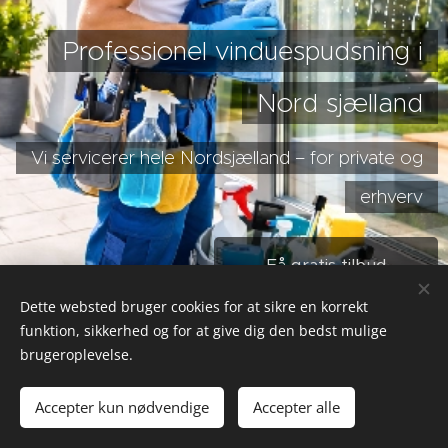
Professionel vinduespudsning i
Nord sjælland
Vi servicerer hele Nordsjælland – for private og
erhverv
Få gratis tilbud
Dette websted bruger cookies for at sikre en korrekt
funktion, sikkerhed og for at give dig den bedst mulige
brugeroplevelse.
Tlf:
+4591880419
+
0419
Accepter kun nødvendige
Accepter alle
Klarbyg
Cookies